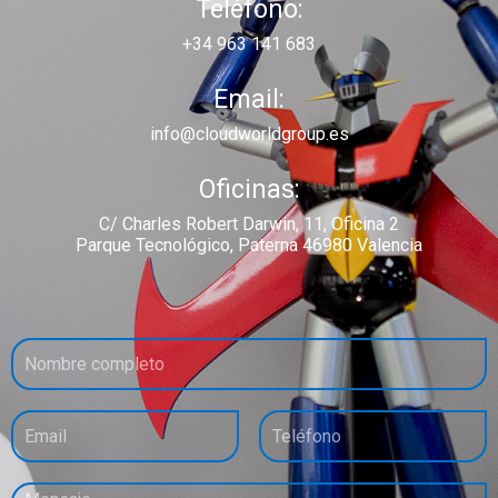
Teléfono:
+34 963 141 683
Email:
info@cloudworldgroup.es
Oficinas:
C/ Charles Robert Darwin, 11, Oficina 2
Parque Tecnológico, Paterna 46980 Valencia